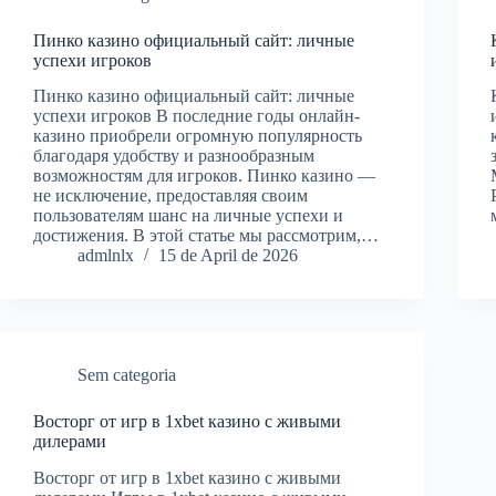
Пинко казино официальный сайт: личные
успехи игроков
Пинко казино официальный сайт: личные
успехи игроков В последние годы онлайн-
казино приобрели огромную популярность
благодаря удобству и разнообразным
возможностям для игроков. Пинко казино —
не исключение, предоставляя своим
пользователям шанс на личные успехи и
достижения. В этой статье мы рассмотрим,…
admlnlx
15 de April de 2026
Sem categoria
Восторг от игр в 1xbet казино с живыми
дилерами
Восторг от игр в 1xbet казино с живыми