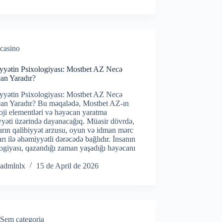
casino
iyyətin Psixologiyası: Mostbet AZ Necə
an Yaradır?
iyyətin Psixologiyası: Mostbet AZ Necə
an Yaradır? Bu məqalədə, Mostbet AZ-ın
oji elementləri və həyəcan yaratma
yyəti üzərində dayanacağıq. Müasir dövrdə,
arın qalibiyyət arzusu, oyun və idman mərc
rı ilə əhəmiyyətli dərəcədə bağlıdır. İnsanın
ogiyası, qazandığı zaman yaşadığı həyəcanı
admlnlx
15 de April de 2026
Sem categoria