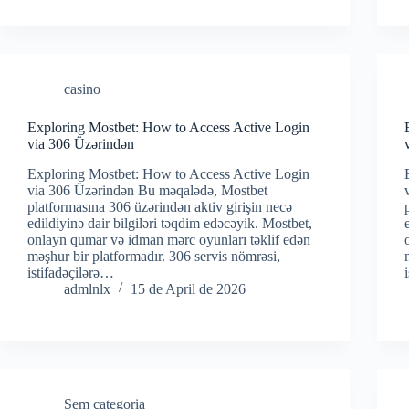
casino
Exploring Mostbet: How to Access Active Login
via 306 Üzərindən
Exploring Mostbet: How to Access Active Login
via 306 Üzərindən Bu məqalədə, Mostbet
platformasına 306 üzərindən aktiv girişin necə
edildiyinə dair bilgiləri təqdim edəcəyik. Mostbet,
onlayn qumar və idman mərc oyunları təklif edən
məşhur bir platformadır. 306 servis nömrəsi,
istifadəçilərə…
admlnlx
15 de April de 2026
Sem categoria