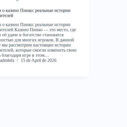
 о казино Пинко: реальные истории
ителей
 о казино Пинко: реальные истории
ителей Казино Пинко — это место, где
 об удаче и богатстве становятся
ностью для многих игроков. В данной
е мы рассмотрим настоящие истории
ителей, которые смогли изменить свою
 благодаря игре в этом…
admlnlx
15 de April de 2026