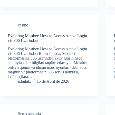
casino
Exploring Mostbet: How to Access Active Login
via 306 Üzərindən
Exploring Mostbet: How to Access Active Login
via 306 Üzərindən Bu məqalədə, Mostbet
platformasına 306 üzərindən aktiv girişin necə
edildiyinə dair bilgiləri təqdim edəcəyik. Mostbet,
onlayn qumar və idman mərc oyunları təklif edən
məşhur bir platformadır. 306 servis nömrəsi,
istifadəçilərə…
admlnlx
15 de April de 2026
Sem categoria