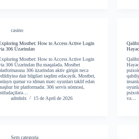
casino
Exploring Mostbet: How to Access Active Login
Qalib
via 306 Üzərindən
Həyəc
Exploring Mostbet: How to Access Active Login
Qalib
via 306 Üzərindən Bu məqalədə, Mostbet
Həyəc
platformasına 306 üzərindən aktiv girişin necə
psixol
edildiyinə dair bilgiləri təqdim edəcəyik. Mostbet,
qabili
onlayn qumar və idman mərc oyunları təklif edən
insanl
məşhur bir platformadır. 306 servis nömrəsi,
oyunla
istifadəçilərə…
psixol
admlnlx
15 de April de 2026
və…
Sem categoria