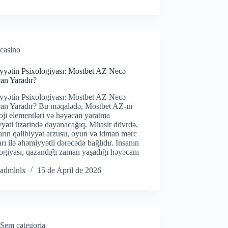
casino
iyyətin Psixologiyası: Mostbet AZ Necə
an Yaradır?
iyyətin Psixologiyası: Mostbet AZ Necə
an Yaradır? Bu məqalədə, Mostbet AZ-ın
oji elementləri və həyəcan yaratma
yyəti üzərində dayanacağıq. Müasir dövrdə,
arın qalibiyyət arzusu, oyun və idman mərc
rı ilə əhəmiyyətli dərəcədə bağlıdır. İnsanın
ogiyası, qazandığı zaman yaşadığı həyəcanı
admlnlx
15 de April de 2026
Sem categoria