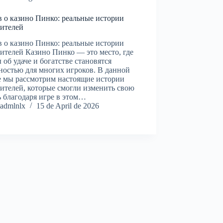
 о казино Пинко: реальные истории
ителей
 о казино Пинко: реальные истории
ителей Казино Пинко — это место, где
 об удаче и богатстве становятся
ностью для многих игроков. В данной
е мы рассмотрим настоящие истории
ителей, которые смогли изменить свою
 благодаря игре в этом…
admlnlx
15 de April de 2026