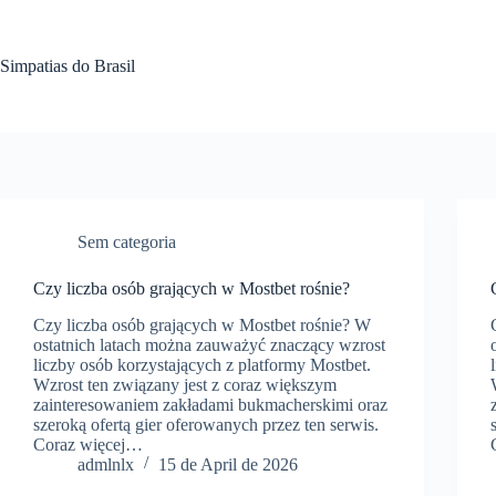
Skip
to
content
Simpatias do Brasil
Sem categoria
Czy liczba osób grających w Mostbet rośnie?
Czy liczba osób grających w Mostbet rośnie? W
ostatnich latach można zauważyć znaczący wzrost
liczby osób korzystających z platformy Mostbet.
Wzrost ten związany jest z coraz większym
zainteresowaniem zakładami bukmacherskimi oraz
szeroką ofertą gier oferowanych przez ten serwis.
Coraz więcej…
admlnlx
15 de April de 2026