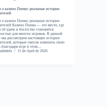
 о казино Пинко: реальные истории
ителей
 о казино Пинко: реальные истории
ителей Казино Пинко — это место, где
 об удаче и богатстве становятся
ностью для многих игроков. В данной
е мы рассмотрим настоящие истории
ителей, которые смогли изменить свою
 благодаря игре в этом…
admlnlx
15 de April de 2026