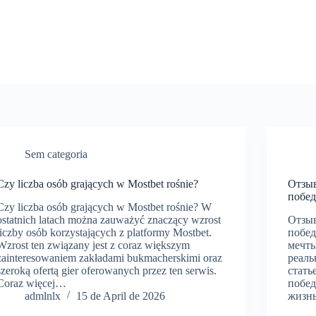
Sem categoria
Czy liczba osób grających w Mostbet rośnie?
Отзыв
побед
Czy liczba osób grających w Mostbet rośnie? W
ostatnich latach można zauważyć znaczący wzrost
Отзыв
liczby osób korzystających z platformy Mostbet.
побед
Wzrost ten związany jest z coraz większym
мечты
zainteresowaniem zakładami bukmacherskimi oraz
реаль
szeroką ofertą gier oferowanych przez ten serwis.
стать
Coraz więcej…
побед
admlnlx
15 de April de 2026
жизнь