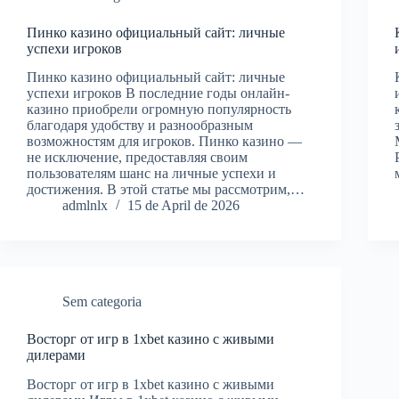
Пинко казино официальный сайт: личные
успехи игроков
Пинко казино официальный сайт: личные
успехи игроков В последние годы онлайн-
казино приобрели огромную популярность
благодаря удобству и разнообразным
возможностям для игроков. Пинко казино —
не исключение, предоставляя своим
пользователям шанс на личные успехи и
достижения. В этой статье мы рассмотрим,…
admlnlx
15 de April de 2026
Sem categoria
Восторг от игр в 1xbet казино с живыми
дилерами
Восторг от игр в 1xbet казино с живыми