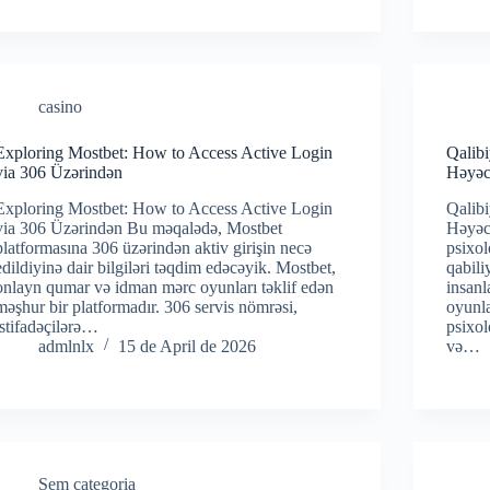
casino
Exploring Mostbet: How to Access Active Login
Qalib
via 306 Üzərindən
Həyəc
Exploring Mostbet: How to Access Active Login
Qalib
via 306 Üzərindən Bu məqalədə, Mostbet
Həyəc
platformasına 306 üzərindən aktiv girişin necə
psixol
edildiyinə dair bilgiləri təqdim edəcəyik. Mostbet,
qabili
onlayn qumar və idman mərc oyunları təklif edən
insanl
məşhur bir platformadır. 306 servis nömrəsi,
oyunla
istifadəçilərə…
psixol
admlnlx
15 de April de 2026
və…
Sem categoria