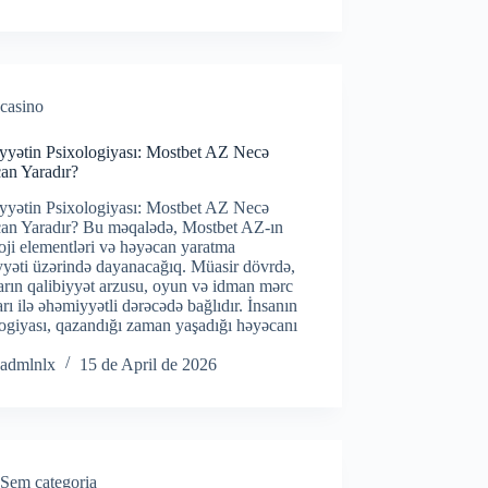
casino
iyyətin Psixologiyası: Mostbet AZ Necə
an Yaradır?
iyyətin Psixologiyası: Mostbet AZ Necə
an Yaradır? Bu məqalədə, Mostbet AZ-ın
oji elementləri və həyəcan yaratma
yyəti üzərində dayanacağıq. Müasir dövrdə,
arın qalibiyyət arzusu, oyun və idman mərc
rı ilə əhəmiyyətli dərəcədə bağlıdır. İnsanın
ogiyası, qazandığı zaman yaşadığı həyəcanı
admlnlx
15 de April de 2026
Sem categoria