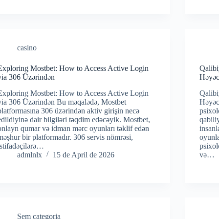
casino
Exploring Mostbet: How to Access Active Login
Qalib
via 306 Üzərindən
Həyəc
Exploring Mostbet: How to Access Active Login
Qalib
via 306 Üzərindən Bu məqalədə, Mostbet
Həyəc
platformasına 306 üzərindən aktiv girişin necə
psixol
edildiyinə dair bilgiləri təqdim edəcəyik. Mostbet,
qabili
onlayn qumar və idman mərc oyunları təklif edən
insanl
məşhur bir platformadır. 306 servis nömrəsi,
oyunla
istifadəçilərə…
psixol
admlnlx
15 de April de 2026
və…
Sem categoria