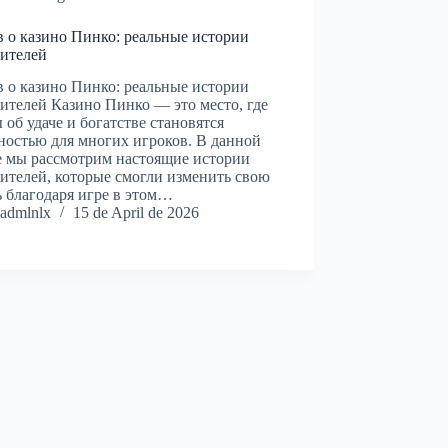
 о казино Пинко: реальные истории
ителей
 о казино Пинко: реальные истории
ителей Казино Пинко — это место, где
 об удаче и богатстве становятся
ностью для многих игроков. В данной
е мы рассмотрим настоящие истории
ителей, которые смогли изменить свою
 благодаря игре в этом…
admlnlx
15 de April de 2026