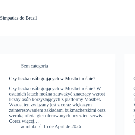
Skip
to
content
Simpatias do Brasil
Sem categoria
Czy liczba osób grających w Mostbet rośnie?
Czy liczba osób grających w Mostbet rośnie? W
ostatnich latach można zauważyć znaczący wzrost
liczby osób korzystających z platformy Mostbet.
Wzrost ten związany jest z coraz większym
zainteresowaniem zakładami bukmacherskimi oraz
szeroką ofertą gier oferowanych przez ten serwis.
Coraz więcej…
admlnlx
15 de April de 2026