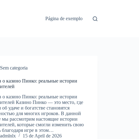
Página de exemplo
Sem categoria
 о казино Пинко: реальные истории
ителей
 о казино Пинко: реальные истории
ителей Казино Пинко — это место, где
 об удаче и богатстве становятся
ностью для многих игроков. В данной
е мы рассмотрим настоящие истории
ителей, которые смогли изменить свою
 благодаря игре в этом…
admlnlx
15 de April de 2026