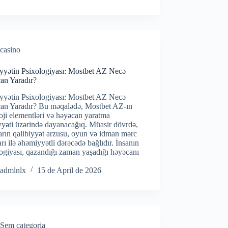
casino
iyyətin Psixologiyası: Mostbet AZ Necə
an Yaradır?
iyyətin Psixologiyası: Mostbet AZ Necə
an Yaradır? Bu məqalədə, Mostbet AZ-ın
oji elementləri və həyəcan yaratma
yyəti üzərində dayanacağıq. Müasir dövrdə,
arın qalibiyyət arzusu, oyun və idman mərc
rı ilə əhəmiyyətli dərəcədə bağlıdır. İnsanın
ogiyası, qazandığı zaman yaşadığı həyəcanı
admlnlx
15 de April de 2026
Sem categoria