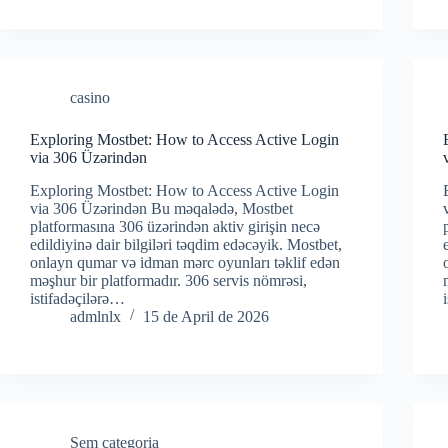
casino
Exploring Mostbet: How to Access Active Login
via 306 Üzərindən
Exploring Mostbet: How to Access Active Login
via 306 Üzərindən Bu məqalədə, Mostbet
platformasına 306 üzərindən aktiv girişin necə
edildiyinə dair bilgiləri təqdim edəcəyik. Mostbet,
onlayn qumar və idman mərc oyunları təklif edən
məşhur bir platformadır. 306 servis nömrəsi,
istifadəçilərə…
admlnlx
15 de April de 2026
Sem categoria