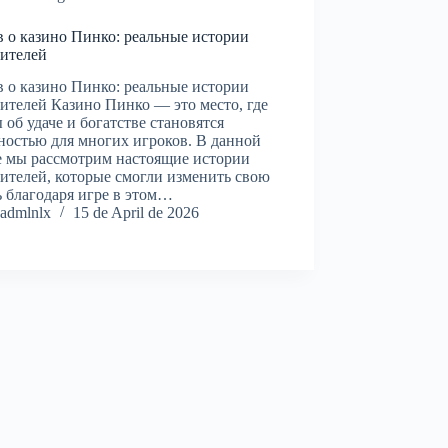
 о казино Пинко: реальные истории
ителей
 о казино Пинко: реальные истории
ителей Казино Пинко — это место, где
 об удаче и богатстве становятся
ностью для многих игроков. В данной
е мы рассмотрим настоящие истории
ителей, которые смогли изменить свою
 благодаря игре в этом…
admlnlx
15 de April de 2026