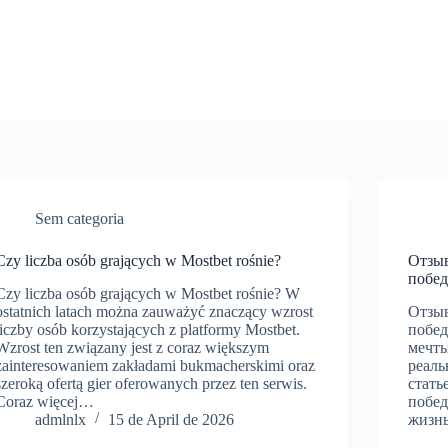
Sem categoria
Czy liczba osób grających w Mostbet rośnie?
Отзыв
побед
Czy liczba osób grających w Mostbet rośnie? W
ostatnich latach można zauważyć znaczący wzrost
Отзыв
liczby osób korzystających z platformy Mostbet.
побед
Wzrost ten związany jest z coraz większym
мечты
zainteresowaniem zakładami bukmacherskimi oraz
реаль
szeroką ofertą gier oferowanych przez ten serwis.
стать
Coraz więcej…
побед
admlnlx
15 de April de 2026
жизнь