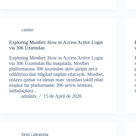
casino
Exploring Mostbet: How to Access Active Login
via 306 Üzərindən
Exploring Mostbet: How to Access Active Login
via 306 Üzərindən Bu məqalədə, Mostbet
platformasına 306 üzərindən aktiv girişin necə
edildiyinə dair bilgiləri təqdim edəcəyik. Mostbet,
onlayn qumar və idman mərc oyunları təklif edən
məşhur bir platformadır. 306 servis nömrəsi,
istifadəçilərə…
admlnlx
15 de April de 2026
Sem categoria