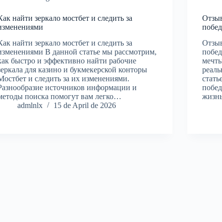
Как найти зеркало мостбет и следить за
Отзыв
изменениями
побед
Как найти зеркало мостбет и следить за
Отзыв
изменениями В данной статье мы рассмотрим,
побед
как быстро и эффективно найти рабочие
мечты
зеркала для казино и букмекерской конторы
реаль
Мостбет и следить за их изменениями.
стать
Разнообразие источников информации и
побед
методы поиска помогут вам легко…
жизнь
admlnlx
15 de April de 2026