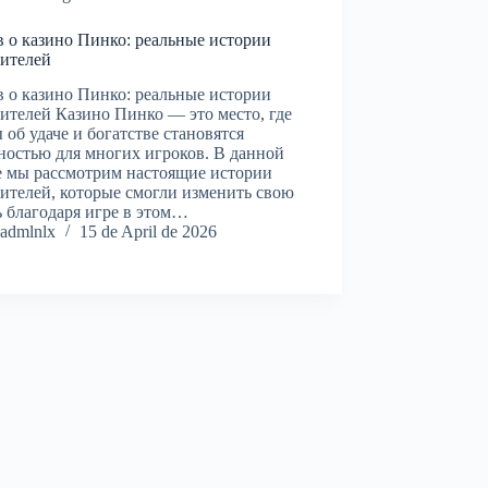
 о казино Пинко: реальные истории
ителей
 о казино Пинко: реальные истории
ителей Казино Пинко — это место, где
 об удаче и богатстве становятся
ностью для многих игроков. В данной
е мы рассмотрим настоящие истории
ителей, которые смогли изменить свою
 благодаря игре в этом…
admlnlx
15 de April de 2026