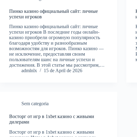
Пинко казино официальный сайт: личные
успехи игроков
Пинко казино официальный сайт: личные
успехи игроков В последние годы онлайн-
казино приобрели огромную популярность
благодаря удобству и разнообразным
возможностям для игроков. Пинко казино —
не исключение, предоставляя своим
пользователям шанс на личные успехи и
достижения. В этой статье мы рассмотрим,…
admlnlx
15 de April de 2026
Sem categoria
Восторг от игр в 1xbet казино с живыми
дилерами
Восторг от игр в 1xbet казино с живыми