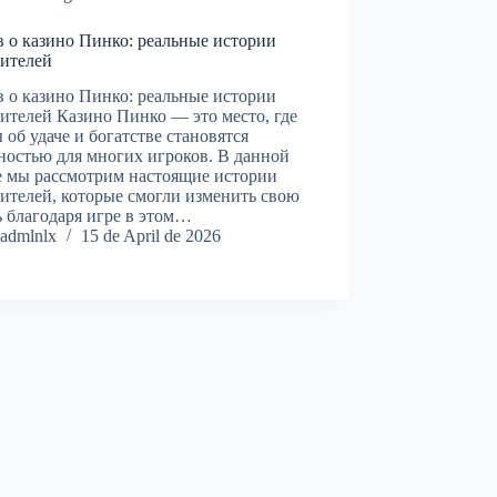
 о казино Пинко: реальные истории
ителей
 о казино Пинко: реальные истории
ителей Казино Пинко — это место, где
 об удаче и богатстве становятся
ностью для многих игроков. В данной
е мы рассмотрим настоящие истории
ителей, которые смогли изменить свою
 благодаря игре в этом…
admlnlx
15 de April de 2026