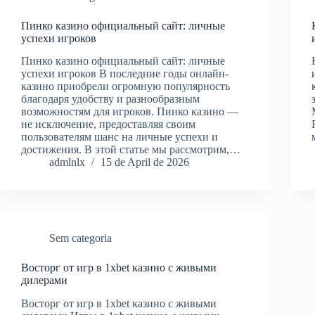
Пинко казино официальный сайт: личные
успехи игроков
Пинко казино официальный сайт: личные
успехи игроков В последние годы онлайн-
казино приобрели огромную популярность
благодаря удобству и разнообразным
возможностям для игроков. Пинко казино —
не исключение, предоставляя своим
пользователям шанс на личные успехи и
достижения. В этой статье мы рассмотрим,…
admlnlx
15 de April de 2026
Sem categoria
Восторг от игр в 1xbet казино с живыми
дилерами
Восторг от игр в 1xbet казино с живыми