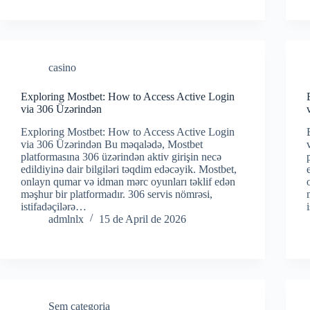
casino
Exploring Mostbet: How to Access Active Login
via 306 Üzərindən
Exploring Mostbet: How to Access Active Login
via 306 Üzərindən Bu məqalədə, Mostbet
platformasına 306 üzərindən aktiv girişin necə
edildiyinə dair bilgiləri təqdim edəcəyik. Mostbet,
onlayn qumar və idman mərc oyunları təklif edən
məşhur bir platformadır. 306 servis nömrəsi,
istifadəçilərə…
admlnlx
15 de April de 2026
Sem categoria