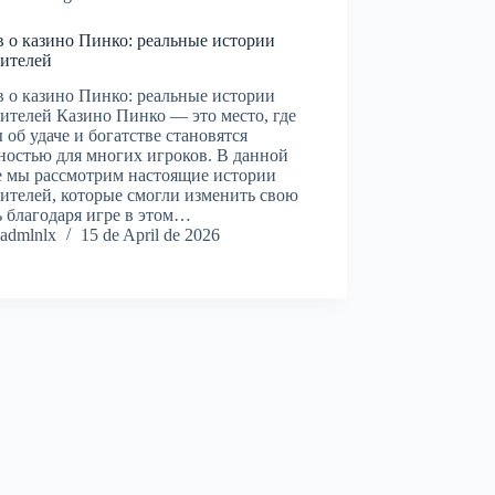
 о казино Пинко: реальные истории
ителей
 о казино Пинко: реальные истории
ителей Казино Пинко — это место, где
 об удаче и богатстве становятся
ностью для многих игроков. В данной
е мы рассмотрим настоящие истории
ителей, которые смогли изменить свою
 благодаря игре в этом…
admlnlx
15 de April de 2026