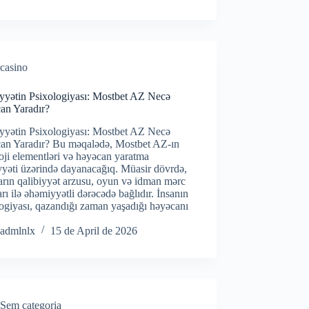
casino
iyyətin Psixologiyası: Mostbet AZ Necə
an Yaradır?
iyyətin Psixologiyası: Mostbet AZ Necə
an Yaradır? Bu məqalədə, Mostbet AZ-ın
oji elementləri və həyəcan yaratma
yyəti üzərində dayanacağıq. Müasir dövrdə,
arın qalibiyyət arzusu, oyun və idman mərc
rı ilə əhəmiyyətli dərəcədə bağlıdır. İnsanın
ogiyası, qazandığı zaman yaşadığı həyəcanı
admlnlx
15 de April de 2026
Sem categoria