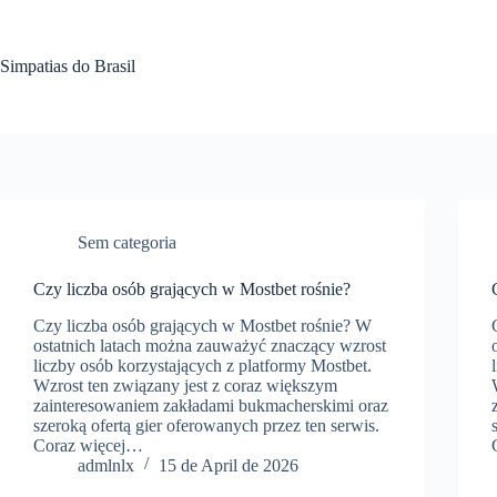
Skip
to
content
Simpatias do Brasil
Sem categoria
Czy liczba osób grających w Mostbet rośnie?
Czy liczba osób grających w Mostbet rośnie? W
ostatnich latach można zauważyć znaczący wzrost
liczby osób korzystających z platformy Mostbet.
Wzrost ten związany jest z coraz większym
zainteresowaniem zakładami bukmacherskimi oraz
szeroką ofertą gier oferowanych przez ten serwis.
Coraz więcej…
admlnlx
15 de April de 2026