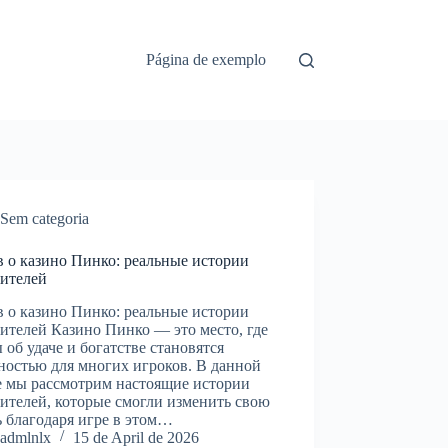
Página de exemplo
Sem categoria
 о казино Пинко: реальные истории
ителей
 о казино Пинко: реальные истории
ителей Казино Пинко — это место, где
 об удаче и богатстве становятся
ностью для многих игроков. В данной
е мы рассмотрим настоящие истории
ителей, которые смогли изменить свою
 благодаря игре в этом…
admlnlx
15 de April de 2026