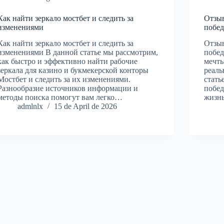
Как найти зеркало мостбет и следить за
Отзыв
изменениями
побед
Как найти зеркало мостбет и следить за
Отзыв
изменениями В данной статье мы рассмотрим,
побед
как быстро и эффективно найти рабочие
мечты
зеркала для казино и букмекерской конторы
реаль
Мостбет и следить за их изменениями.
стать
Разнообразие источников информации и
побед
методы поиска помогут вам легко…
жизнь
admlnlx
15 de April de 2026