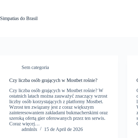
Skip
to
content
Simpatias do Brasil
Sem categoria
Czy liczba osób grających w Mostbet rośnie?
Czy liczba osób grających w Mostbet rośnie? W
ostatnich latach można zauważyć znaczący wzrost
liczby osób korzystających z platformy Mostbet.
Wzrost ten związany jest z coraz większym
zainteresowaniem zakładami bukmacherskimi oraz
szeroką ofertą gier oferowanych przez ten serwis.
Coraz więcej…
admlnlx
15 de April de 2026