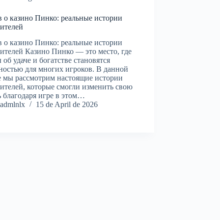
 о казино Пинко: реальные истории
ителей
 о казино Пинко: реальные истории
ителей Казино Пинко — это место, где
 об удаче и богатстве становятся
ностью для многих игроков. В данной
е мы рассмотрим настоящие истории
ителей, которые смогли изменить свою
 благодаря игре в этом…
admlnlx
15 de April de 2026