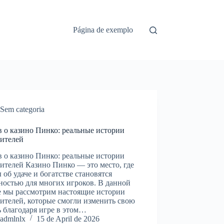
Página de exemplo
Sem categoria
 о казино Пинко: реальные истории
ителей
 о казино Пинко: реальные истории
ителей Казино Пинко — это место, где
 об удаче и богатстве становятся
ностью для многих игроков. В данной
е мы рассмотрим настоящие истории
ителей, которые смогли изменить свою
 благодаря игре в этом…
admlnlx
15 de April de 2026