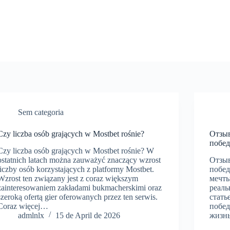
Sem categoria
Czy liczba osób grających w Mostbet rośnie?
Отзыв
побед
Czy liczba osób grających w Mostbet rośnie? W
ostatnich latach można zauważyć znaczący wzrost
Отзыв
liczby osób korzystających z platformy Mostbet.
побед
Wzrost ten związany jest z coraz większym
мечты
zainteresowaniem zakładami bukmacherskimi oraz
реаль
szeroką ofertą gier oferowanych przez ten serwis.
стать
Coraz więcej…
побед
admlnlx
15 de April de 2026
жизнь