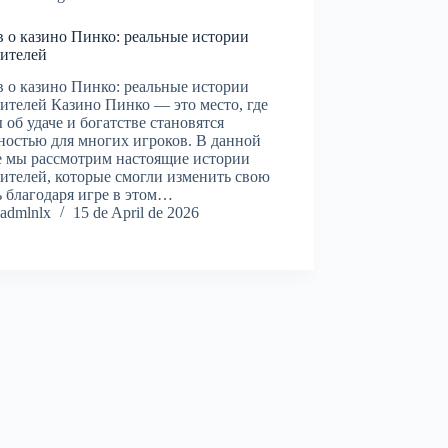
 о казино Пинко: реальные истории
ителей
 о казино Пинко: реальные истории
ителей Казино Пинко — это место, где
 об удаче и богатстве становятся
ностью для многих игроков. В данной
е мы рассмотрим настоящие истории
ителей, которые смогли изменить свою
 благодаря игре в этом…
admlnlx
15 de April de 2026