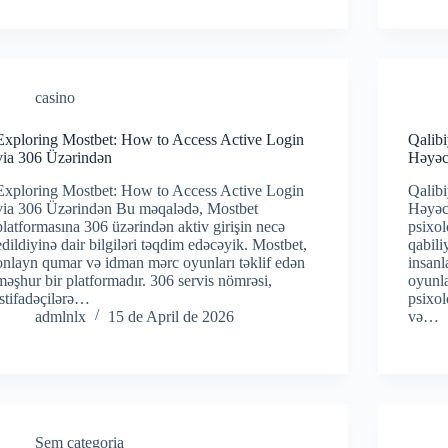
casino
Exploring Mostbet: How to Access Active Login
Qalib
via 306 Üzərindən
Həyəc
Exploring Mostbet: How to Access Active Login
Qalib
via 306 Üzərindən Bu məqalədə, Mostbet
Həyəc
platformasına 306 üzərindən aktiv girişin necə
psixol
edildiyinə dair bilgiləri təqdim edəcəyik. Mostbet,
qabili
onlayn qumar və idman mərc oyunları təklif edən
insanl
məşhur bir platformadır. 306 servis nömrəsi,
oyunla
istifadəçilərə…
psixol
admlnlx
15 de April de 2026
və…
Sem categoria