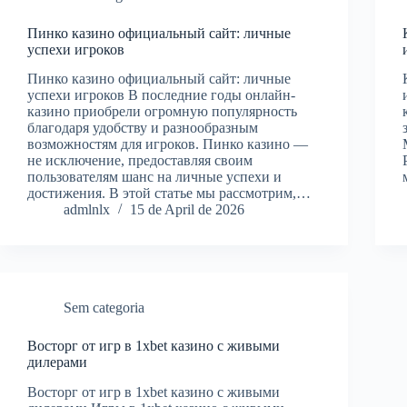
Пинко казино официальный сайт: личные
успехи игроков
Пинко казино официальный сайт: личные
успехи игроков В последние годы онлайн-
казино приобрели огромную популярность
благодаря удобству и разнообразным
возможностям для игроков. Пинко казино —
не исключение, предоставляя своим
пользователям шанс на личные успехи и
достижения. В этой статье мы рассмотрим,…
admlnlx
15 de April de 2026
Sem categoria
Восторг от игр в 1xbet казино с живыми
дилерами
Восторг от игр в 1xbet казино с живыми