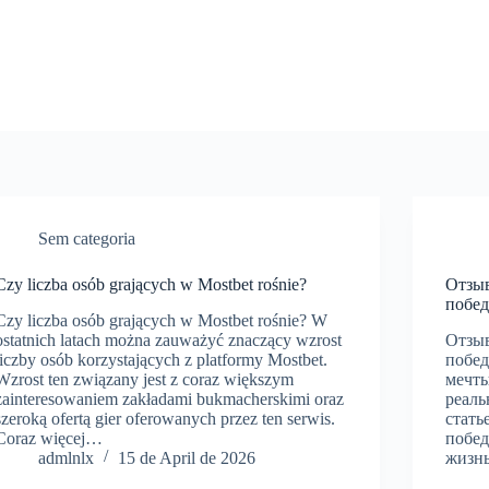
Sem categoria
Czy liczba osób grających w Mostbet rośnie?
Отзыв
побед
Czy liczba osób grających w Mostbet rośnie? W
ostatnich latach można zauważyć znaczący wzrost
Отзыв
liczby osób korzystających z platformy Mostbet.
побед
Wzrost ten związany jest z coraz większym
мечты
zainteresowaniem zakładami bukmacherskimi oraz
реаль
szeroką ofertą gier oferowanych przez ten serwis.
стать
Coraz więcej…
побед
admlnlx
15 de April de 2026
жизнь