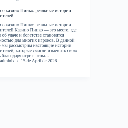
 о казино Пинко: реальные истории
ителей
 о казино Пинко: реальные истории
ителей Казино Пинко — это место, где
 об удаче и богатстве становятся
ностью для многих игроков. В данной
е мы рассмотрим настоящие истории
ителей, которые смогли изменить свою
 благодаря игре в этом…
admlnlx
15 de April de 2026