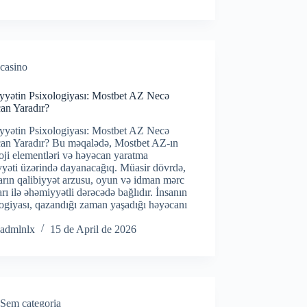
casino
iyyətin Psixologiyası: Mostbet AZ Necə
an Yaradır?
iyyətin Psixologiyası: Mostbet AZ Necə
an Yaradır? Bu məqalədə, Mostbet AZ-ın
oji elementləri və həyəcan yaratma
yyəti üzərində dayanacağıq. Müasir dövrdə,
arın qalibiyyət arzusu, oyun və idman mərc
rı ilə əhəmiyyətli dərəcədə bağlıdır. İnsanın
ogiyası, qazandığı zaman yaşadığı həyəcanı
admlnlx
15 de April de 2026
Sem categoria