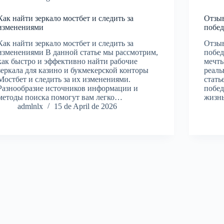
Как найти зеркало мостбет и следить за
Отзыв
изменениями
побед
Как найти зеркало мостбет и следить за
Отзыв
изменениями В данной статье мы рассмотрим,
побед
как быстро и эффективно найти рабочие
мечты
зеркала для казино и букмекерской конторы
реаль
Мостбет и следить за их изменениями.
стать
Разнообразие источников информации и
побед
методы поиска помогут вам легко…
жизнь
admlnlx
15 de April de 2026