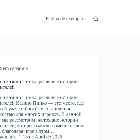
Página de exemplo
Sem categoria
 о казино Пинко: реальные истории
ителей
 о казино Пинко: реальные истории
ителей Казино Пинко — это место, где
 об удаче и богатстве становятся
ностью для многих игроков. В данной
е мы рассмотрим настоящие истории
ителей, которые смогли изменить свою
 благодаря игре в этом…
admlnlx
15 de April de 2026