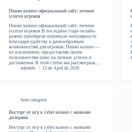
Пинко казино официальный сайт: личные
успехи игроков
Пинко казино официальный сайт: личные
успехи игроков В последние годы онлайн-
казино приобрели огромную популярность
благодаря удобству и разнообразным
возможностям для игроков. Пинко казино —
не исключение, предоставляя своим
пользователям шанс на личные успехи и
достижения. В этой статье мы рассмотрим,…
admlnlx
15 de April de 2026
Sem categoria
Восторг от игр в 1xbet казино с живыми
дилерами
Восторг от игр в 1xbet казино с живыми