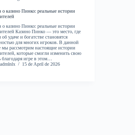
 о казино Пинко: реальные истории
ителей
 о казино Пинко: реальные истории
ителей Казино Пинко — это место, где
 об удаче и богатстве становятся
ностью для многих игроков. В данной
е мы рассмотрим настоящие истории
ителей, которые смогли изменить свою
 благодаря игре в этом…
admlnlx
15 de April de 2026