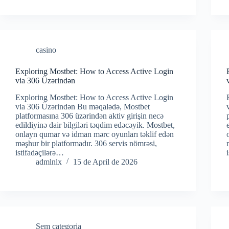
casino
Exploring Mostbet: How to Access Active Login
via 306 Üzərindən
Exploring Mostbet: How to Access Active Login
via 306 Üzərindən Bu məqalədə, Mostbet
platformasına 306 üzərindən aktiv girişin necə
edildiyinə dair bilgiləri təqdim edəcəyik. Mostbet,
onlayn qumar və idman mərc oyunları təklif edən
məşhur bir platformadır. 306 servis nömrəsi,
istifadəçilərə…
admlnlx
15 de April de 2026
Sem categoria