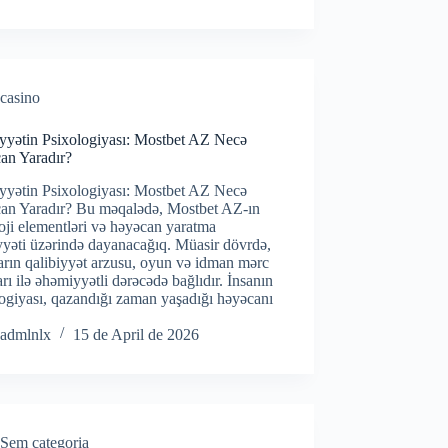
casino
iyyətin Psixologiyası: Mostbet AZ Necə
an Yaradır?
iyyətin Psixologiyası: Mostbet AZ Necə
an Yaradır? Bu məqalədə, Mostbet AZ-ın
oji elementləri və həyəcan yaratma
yyəti üzərində dayanacağıq. Müasir dövrdə,
arın qalibiyyət arzusu, oyun və idman mərc
rı ilə əhəmiyyətli dərəcədə bağlıdır. İnsanın
ogiyası, qazandığı zaman yaşadığı həyəcanı
admlnlx
15 de April de 2026
Sem categoria