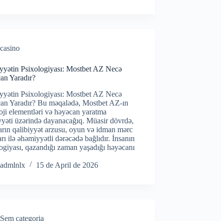
casino
iyyətin Psixologiyası: Mostbet AZ Necə
an Yaradır?
iyyətin Psixologiyası: Mostbet AZ Necə
an Yaradır? Bu məqalədə, Mostbet AZ-ın
oji elementləri və həyəcan yaratma
yyəti üzərində dayanacağıq. Müasir dövrdə,
arın qalibiyyət arzusu, oyun və idman mərc
rı ilə əhəmiyyətli dərəcədə bağlıdır. İnsanın
ogiyası, qazandığı zaman yaşadığı həyəcanı
admlnlx
15 de April de 2026
Sem categoria