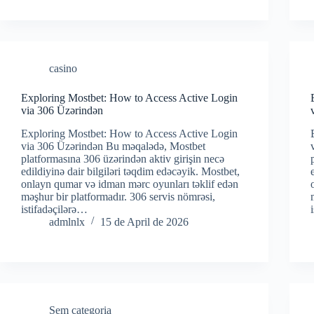
casino
Exploring Mostbet: How to Access Active Login
via 306 Üzərindən
Exploring Mostbet: How to Access Active Login
via 306 Üzərindən Bu məqalədə, Mostbet
platformasına 306 üzərindən aktiv girişin necə
edildiyinə dair bilgiləri təqdim edəcəyik. Mostbet,
onlayn qumar və idman mərc oyunları təklif edən
məşhur bir platformadır. 306 servis nömrəsi,
istifadəçilərə…
admlnlx
15 de April de 2026
Sem categoria