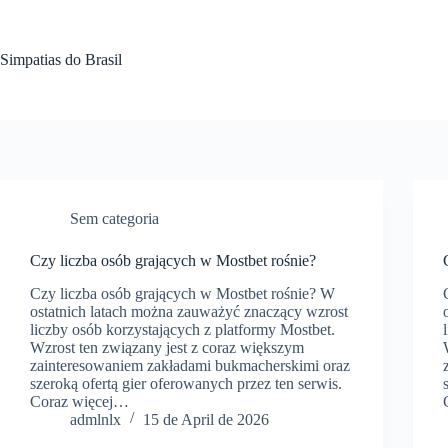
Skip
to
content
Simpatias do Brasil
Sem categoria
Czy liczba osób grających w Mostbet rośnie?
Czy liczba osób grających w Mostbet rośnie? W
ostatnich latach można zauważyć znaczący wzrost
liczby osób korzystających z platformy Mostbet.
Wzrost ten związany jest z coraz większym
zainteresowaniem zakładami bukmacherskimi oraz
szeroką ofertą gier oferowanych przez ten serwis.
Coraz więcej…
admlnlx
15 de April de 2026