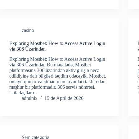
casino
Exploring Mostbet: How to Access Active Login
via 306 Üzərindən
Exploring Mostbet: How to Access Active Login
via 306 Üzərindən Bu məqalədə, Mostbet
platformasına 306 üzərindən aktiv girişin necə
edildiyinə dair bilgiləri təqdim edəcəyik. Mostbet,
onlayn qumar və idman mərc oyunları təklif edən
məşhur bir platformadır. 306 servis nömrəsi,
istifadəçilərə…
admlnlx
15 de April de 2026
Sem categoria