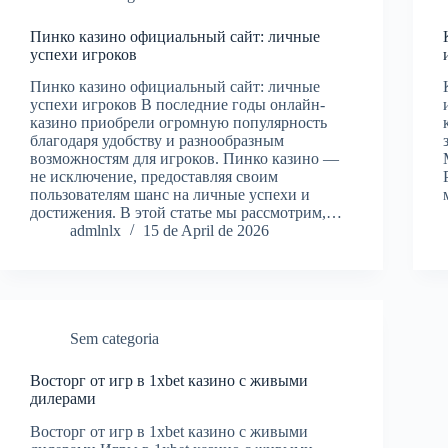
Пинко казино официальный сайт: личные
успехи игроков
Пинко казино официальный сайт: личные
успехи игроков В последние годы онлайн-
казино приобрели огромную популярность
благодаря удобству и разнообразным
возможностям для игроков. Пинко казино —
не исключение, предоставляя своим
пользователям шанс на личные успехи и
достижения. В этой статье мы рассмотрим,…
admlnlx
15 de April de 2026
Sem categoria
Восторг от игр в 1xbet казино с живыми
дилерами
Восторг от игр в 1xbet казино с живыми