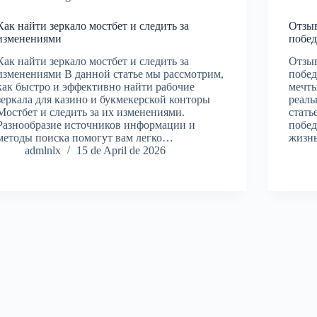
Как найти зеркало мостбет и следить за
Отзыв
изменениями
побед
Как найти зеркало мостбет и следить за
Отзыв
изменениями В данной статье мы рассмотрим,
побед
как быстро и эффективно найти рабочие
мечты
зеркала для казино и букмекерской конторы
реаль
Мостбет и следить за их изменениями.
стать
Разнообразие источников информации и
побед
методы поиска помогут вам легко…
жизнь
admlnlx
15 de April de 2026