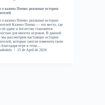
 о казино Пинко: реальные истории
ителей
 о казино Пинко: реальные истории
ителей Казино Пинко — это место, где
 об удаче и богатстве становятся
ностью для многих игроков. В данной
е мы рассмотрим настоящие истории
ителей, которые смогли изменить свою
 благодаря игре в этом…
admlnlx
15 de April de 2026