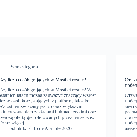
Sem categoria
Czy liczba osób grających w Mostbet rośnie?
Отзыв
побед
Czy liczba osób grających w Mostbet rośnie? W
ostatnich latach można zauważyć znaczący wzrost
Отзыв
liczby osób korzystających z platformy Mostbet.
побед
Wzrost ten związany jest z coraz większym
мечты
zainteresowaniem zakładami bukmacherskimi oraz
реаль
szeroką ofertą gier oferowanych przez ten serwis.
стать
Coraz więcej…
побед
admlnlx
15 de April de 2026
жизнь