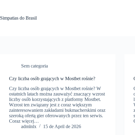
Skip
to
content
Simpatias do Brasil
Sem categoria
Czy liczba osób grających w Mostbet rośnie?
Czy liczba osób grających w Mostbet rośnie? W
ostatnich latach można zauważyć znaczący wzrost
liczby osób korzystających z platformy Mostbet.
Wzrost ten związany jest z coraz większym
zainteresowaniem zakładami bukmacherskimi oraz
szeroką ofertą gier oferowanych przez ten serwis.
Coraz więcej…
admlnlx
15 de April de 2026