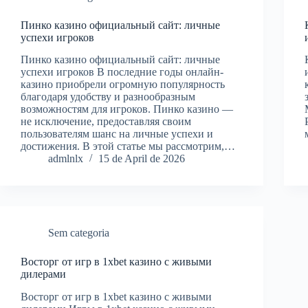
Пинко казино официальный сайт: личные
успехи игроков
Пинко казино официальный сайт: личные
успехи игроков В последние годы онлайн-
казино приобрели огромную популярность
благодаря удобству и разнообразным
возможностям для игроков. Пинко казино —
не исключение, предоставляя своим
пользователям шанс на личные успехи и
достижения. В этой статье мы рассмотрим,…
admlnlx
15 de April de 2026
Sem categoria
Восторг от игр в 1xbet казино с живыми
дилерами
Восторг от игр в 1xbet казино с живыми