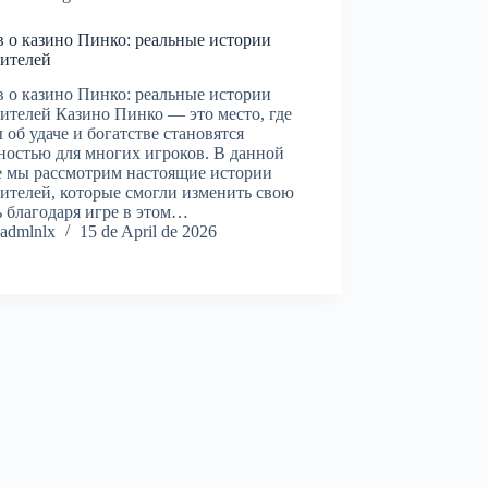
 о казино Пинко: реальные истории
ителей
 о казино Пинко: реальные истории
ителей Казино Пинко — это место, где
 об удаче и богатстве становятся
ностью для многих игроков. В данной
е мы рассмотрим настоящие истории
ителей, которые смогли изменить свою
 благодаря игре в этом…
admlnlx
15 de April de 2026