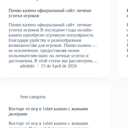
Пинко казино официальный сайт: личные
успехи игроков
Пинко казино официальный сайт: личные
успехи игроков В последние годы онлайн-
казино приобрели огромную популярность
благодаря удобству и разнообразным
возможностям для игроков. Пинко казино —
не исключение, предоставляя своим
пользователям шанс на личные успехи и
достижения. В этой статье мы рассмотрим,…
admlnlx
15 de April de 2026
Sem categoria
Восторг от игр в 1xbet казино с живыми
дилерами
Восторг от игр в 1xbet казино с живыми