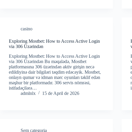
casino
Exploring Mostbet: How to Access Active Login
via 306 Üzərindən
Exploring Mostbet: How to Access Active Login
via 306 Üzərindən Bu məqalədə, Mostbet
platformasına 306 üzərindən aktiv girişin necə
edildiyinə dair bilgiləri təqdim edəcəyik. Mostbet,
onlayn qumar və idman mərc oyunları təklif edən
məşhur bir platformadır. 306 servis nömrəsi,
istifadəçilərə…
admlnlx
15 de April de 2026
Sem categoria