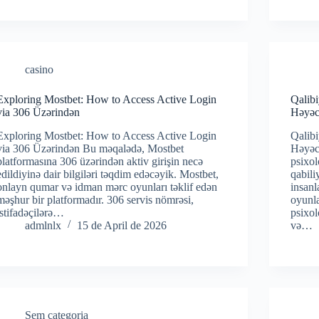
casino
Exploring Mostbet: How to Access Active Login
Qalib
via 306 Üzərindən
Həyəc
Exploring Mostbet: How to Access Active Login
Qalib
via 306 Üzərindən Bu məqalədə, Mostbet
Həyəc
platformasına 306 üzərindən aktiv girişin necə
psixol
edildiyinə dair bilgiləri təqdim edəcəyik. Mostbet,
qabili
onlayn qumar və idman mərc oyunları təklif edən
insanl
məşhur bir platformadır. 306 servis nömrəsi,
oyunla
istifadəçilərə…
psixol
admlnlx
15 de April de 2026
və…
Sem categoria