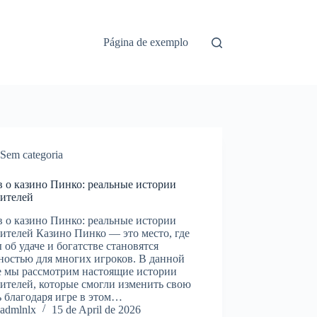
Página de exemplo
Sem categoria
 о казино Пинко: реальные истории
ителей
 о казино Пинко: реальные истории
ителей Казино Пинко — это место, где
 об удаче и богатстве становятся
ностью для многих игроков. В данной
е мы рассмотрим настоящие истории
ителей, которые смогли изменить свою
 благодаря игре в этом…
admlnlx
15 de April de 2026