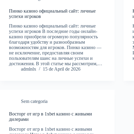
Пинко казино официальный сайт: личные
успехи игроков
Пинко казино официальный сайт: личные
успехи игроков В последние годы онлайн-
казино приобрели огромную популярность
благодаря удобству и разнообразным
возможностям для игроков. Пинко казино —
не исключение, предоставляя своим
пользователям шанс на личные успехи и
достижения. В этой статье мы рассмотрим,…
admlnlx
15 de April de 2026
Sem categoria
Восторг от игр в 1xbet казино с живыми
дилерами
Восторг от игр в 1xbet казино с живыми