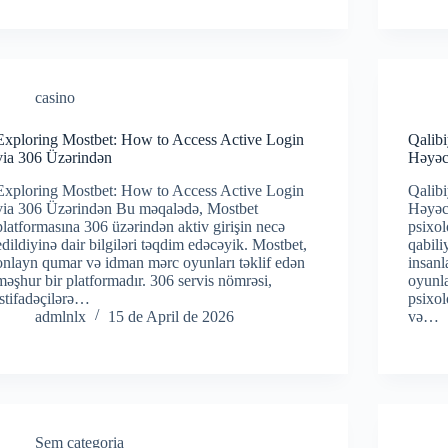
casino
Exploring Mostbet: How to Access Active Login
Qalib
via 306 Üzərindən
Həyəc
Exploring Mostbet: How to Access Active Login
Qalib
via 306 Üzərindən Bu məqalədə, Mostbet
Həyəc
platformasına 306 üzərindən aktiv girişin necə
psixol
edildiyinə dair bilgiləri təqdim edəcəyik. Mostbet,
qabili
onlayn qumar və idman mərc oyunları təklif edən
insanl
məşhur bir platformadır. 306 servis nömrəsi,
oyunla
istifadəçilərə…
psixol
admlnlx
15 de April de 2026
və…
Sem categoria