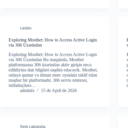
casino
Exploring Mostbet: How to Access Active Login
via 306 Üzərindən
Exploring Mostbet: How to Access Active Login
via 306 Üzərindən Bu məqalədə, Mostbet
platformasına 306 üzərindən aktiv girişin necə
edildiyinə dair bilgiləri təqdim edəcəyik. Mostbet,
onlayn qumar və idman mərc oyunları təklif edən
məşhur bir platformadır. 306 servis nömrəsi,
istifadəçilərə…
admlnlx
15 de April de 2026
Sem categoria