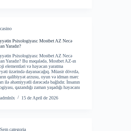
casino
iyyətin Psixologiyası: Mostbet AZ Necə
an Yaradır?
iyyətin Psixologiyası: Mostbet AZ Necə
an Yaradır? Bu məqalədə, Mostbet AZ-ın
oji elementləri və həyəcan yaratma
yyəti üzərində dayanacağıq. Müasir dövrdə,
arın qalibiyyət arzusu, oyun və idman mərc
rı ilə əhəmiyyətli dərəcədə bağlıdır. İnsanın
ogiyası, qazandığı zaman yaşadığı həyəcanı
admlnlx
15 de April de 2026
Sem categoria